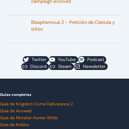
campaign evolved
Blasphemous 2 – Petición de Cástula y
trifón
Twitter
YouTube
Podcast
Discord
Steam
Newsletter
Guías completas
Guía de Kingdom Come Deliverance 2
Guía de Avowed
Guía de Monster Hunter Wilds
Guía de Roblox