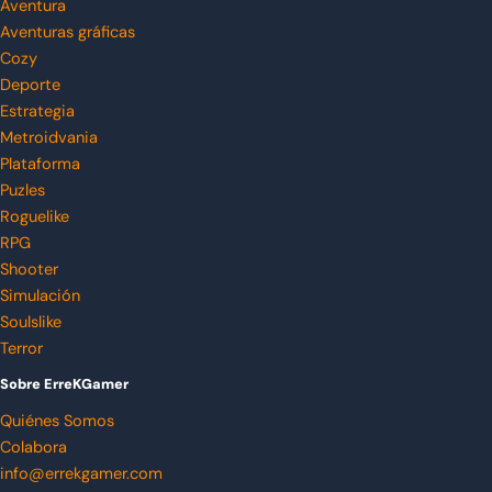
Aventura
Aventuras gráficas
Cozy
Deporte
Estrategia
Metroidvania
Plataforma
Puzles
Roguelike
RPG
Shooter
Simulación
Soulslike
Terror
Sobre ErreKGamer
Quiénes Somos
Colabora
info@errekgamer.com