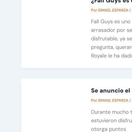
¿Fall Guys es 
Por
ISMAEL ESPARZA
/
Fall Guys es uno
arrasador por s
disfrutable, ya 
pregunta, queram
Royale le ha dad
Se anuncio el
Por
ISMAEL ESPARZA
/
Durante mucho t
estuvieron disfr
otorga puntos