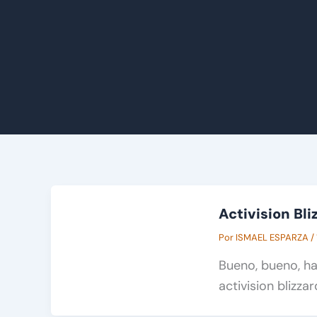
Activision Bli
Por
ISMAEL ESPARZA
/
Bueno, bueno, h
activision blizza