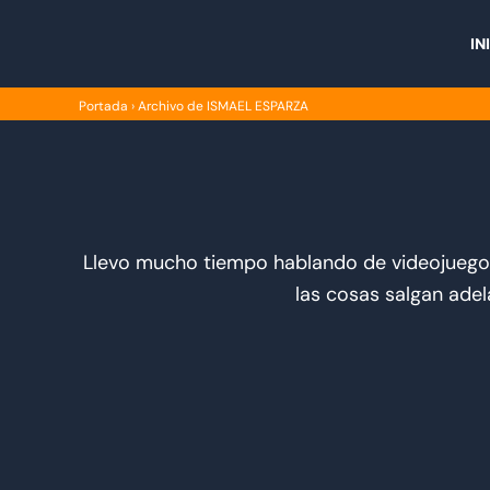
Ir
al
IN
contenido
Portada
›
Archivo de ISMAEL ESPARZA
Llevo mucho tiempo hablando de videojuegos 
las cosas salgan ade