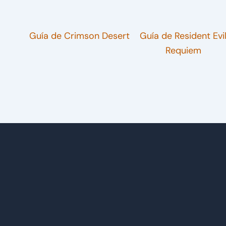
Guía de Crimson Desert
Guía de Resident Evi
Requiem