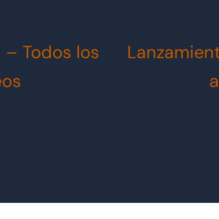
 – Todos los
Lanzamient
eos
a