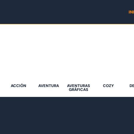
Ir
al
IN
contenido
ACCIÓN
AVENTURA
AVENTURAS
COZY
D
GRÁFICAS