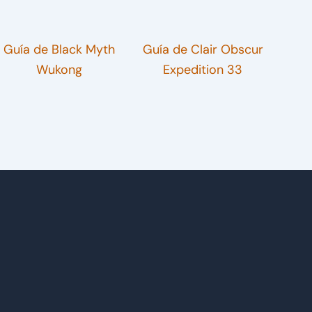
Guía de Black Myth
Guía de Clair Obscur
Wukong
Expedition 33