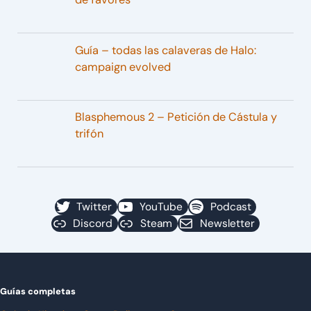
Guía – todas las calaveras de Halo:
campaign evolved
Blasphemous 2 – Petición de Cástula y
trifón
Twitter
YouTube
Podcast
Discord
Steam
Newsletter
Guías completas