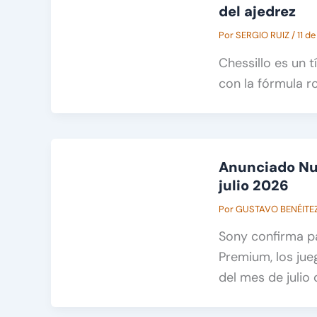
del ajedrez
Por
SERGIO RUIZ
/
11 de
Chessillo es un 
con la fórmula r
Anunciado Nue
julio 2026
Por
GUSTAVO BENÉITE
Sony confirma pa
Premium, los jue
del mes de julio