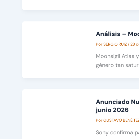
Análisis – Moo
Por
SERGIO RUIZ
/
28 d
Moonsigil Atlas 
género tan satur
Anunciado Nue
junio 2026
Por
GUSTAVO BENÉITE
Sony confirma pa