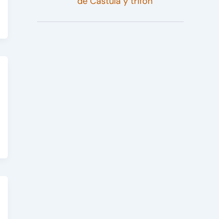
de Cástula y trifón