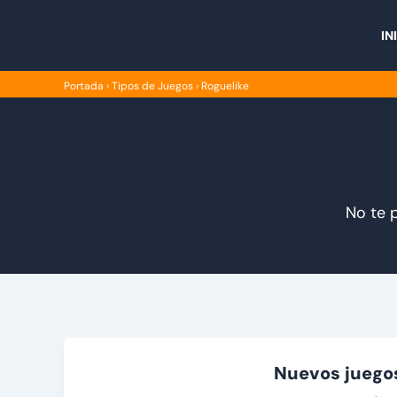
Ir
al
IN
contenido
Portada
›
Tipos de Juegos
›
Roguelike
No te p
Nuevos juego