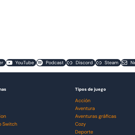
er
YouTube
Podcast
Discord
Steam
N
mas
Tipos de juego
Acción
Aventura
ion
Aventuras gráficas
o Switch
Cozy
Deporte