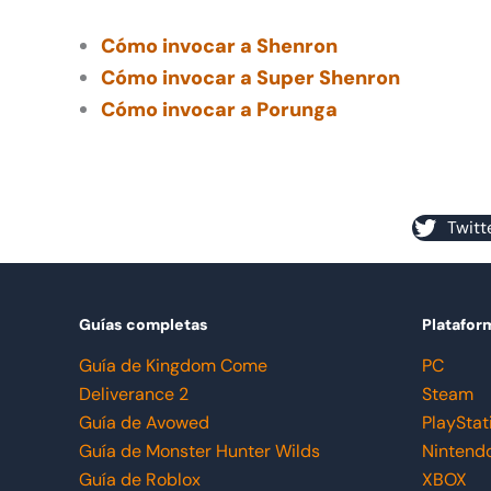
Cómo invocar a Shenron
Cómo invocar a Super Shenron
Cómo invocar a Porunga
Twitt
Guías completas
Platafor
Guía de Kingdom Come
PC
Deliverance 2
Steam
Guía de Avowed
PlayStat
Guía de Monster Hunter Wilds
Nintend
Guía de Roblox
XBOX