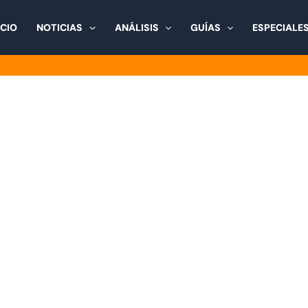
ICIO
NOTICIAS
ANÁLISIS
GUÍAS
ESPECIALE
ragon Ball Sparking Zero: to
episodios e invocaciones