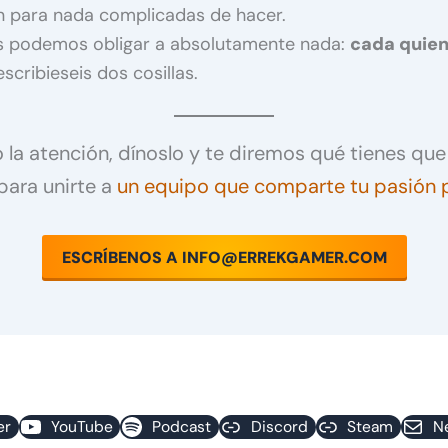
on para nada complicadas de hacer.
os podemos obligar a absolutamente nada:
cada quien
scribieseis dos cosillas.
do la atención, dínoslo y te diremos qué tienes q
 para unirte a
un equipo que comparte tu pasión p
ESCRÍBENOS A INFO@ERREKGAMER.COM
er
YouTube
Podcast
Discord
Steam
N