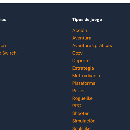
mas
Tipos de juego
Acción
Aventura
ion
Aventuras gráficas
o Switch
Cozy
Deporte
Estrategia
Metroidvania
Plataforma
Puzles
Roguelike
RPG
Shooter
Simulación
Soulslike