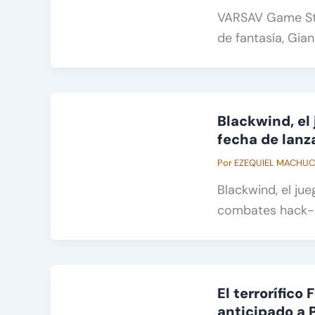
VARSAV Game Stu
de fantasía, Gia
Blackwind, el
fecha de lanz
Por
EZEQUIEL MACHU
Blackwind, el ju
combates hack-an
El terrorífico
anticipado a 