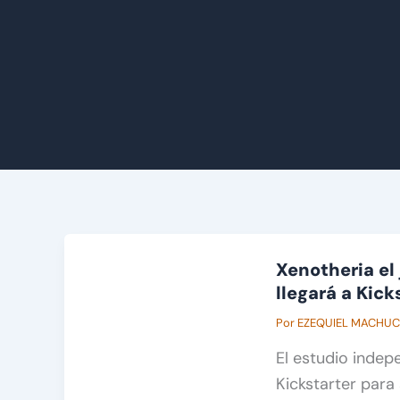
Xenotheria el
llegará a Kick
Por
EZEQUIEL MACHU
El estudio inde
Kickstarter para