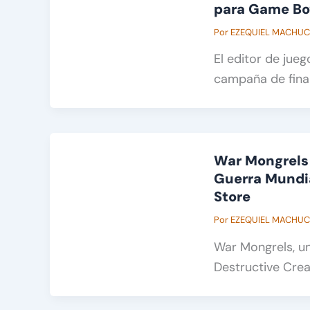
para Game Boy
Por
EZEQUIEL MACHU
El editor de jue
campaña de fina
War Mongrels 
Guerra Mundia
Store
Por
EZEQUIEL MACHU
War Mongrels, un
Destructive Crea