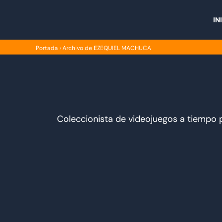
Ir
al
IN
contenido
Portada
›
Archivo de EZEQUIEL MACHUCA
Coleccionista de videojuegos a tiempo p