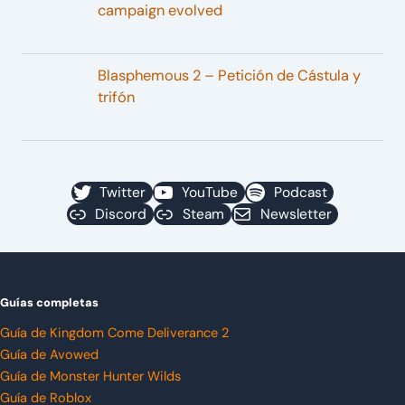
campaign evolved
Blasphemous 2 – Petición de Cástula y
trifón
Twitter
YouTube
Podcast
Discord
Steam
Newsletter
Guías completas
Guía de Kingdom Come Deliverance 2
Guía de Avowed
Guía de Monster Hunter Wilds
Guía de Roblox