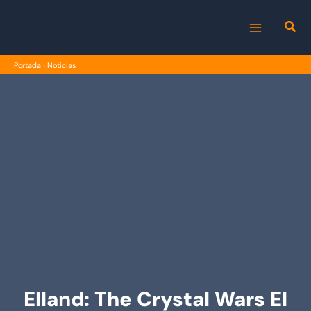
Ir
al
MAIN
contenido
Portada
›
Noticias
MENU
Elland: The Crystal Wars El