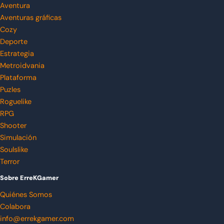
Aventura
Aventuras gráficas
Cozy
Deporte
Estrategia
Metroidvania
Plataforma
Puzles
Roguelike
RPG
Shooter
Simulación
Soulslike
Terror
Sobre ErreKGamer
Quiénes Somos
Colabora
info@errekgamer.com