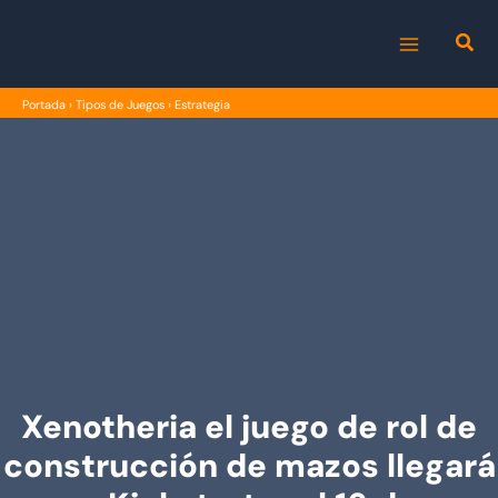
Ir
al
MAIN
contenido
Portada
›
Tipos de Juegos
›
Estrategia
MENU
Xenotheria el juego de rol de
construcción de mazos llegará