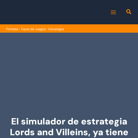
Ir
al
MAIN
contenido
Portada
›
Tipos de Juegos
›
Estrategia
MENU
El simulador de estrategia
Lords and Villeins, ya tiene