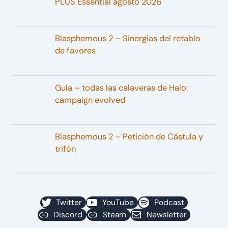
PLUS Essential agosto 2026
Blasphemous 2 – Sinergias del retablo
de favores
Guía – todas las calaveras de Halo:
campaign evolved
Blasphemous 2 – Petición de Cástula y
trifón
Twitter
YouTube
Podcast
Discord
Steam
Newsletter