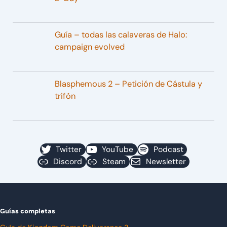
Guía – todas las calaveras de Halo:
campaign evolved
Blasphemous 2 – Petición de Cástula y
trifón
Twitter
YouTube
Podcast
Discord
Steam
Newsletter
Guías completas