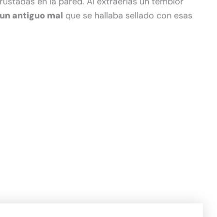
rustadas en la pared. Al extraerlas un temblor
 un antiguo mal
que se hallaba sellado con esas