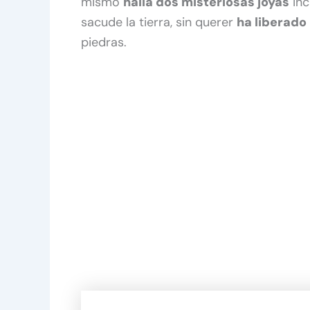
mismo
halla dos misteriosas joyas
inc
sacude la tierra, sin querer
ha liberado
piedras.