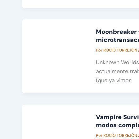
Moonbreaker t
microtransacc
Por
ROCÍO TORREJÓN
Unknown Worlds,
actualmente trab
(que ya vimos
Vampire Surviv
modos compl
Por
ROCÍO TORREJÓN