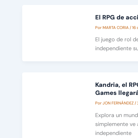
El RPG de acc
Por
MARTA CORIA
/
16 
El juego de rol 
independiente s
Kandria, el R
Games llegará
Por
JON FERNÁNDEZ
/
Explora un mundo
simplemente ve 
independiente