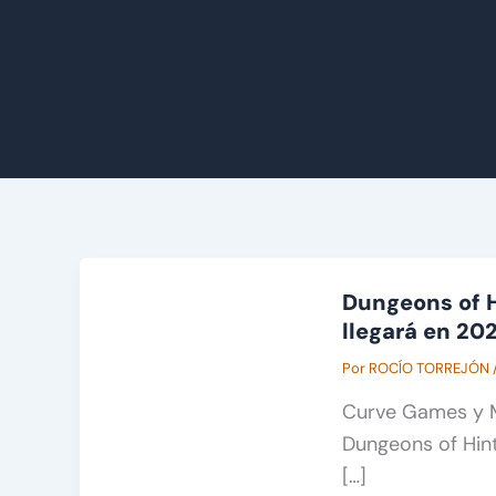
Dungeons of H
llegará en 20
Por
ROCÍO TORREJÓN
Curve Games y M
Dungeons of Hint
[…]