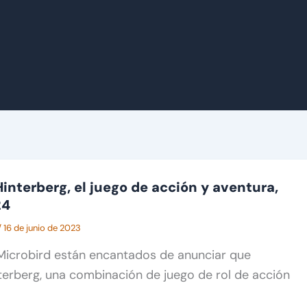
interberg, el juego de acción y aventura,
24
/
16 de junio de 2023
icrobird están encantados de anunciar que
erberg, una combinación de juego de rol de acción