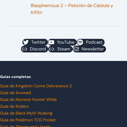
Blasphemous 2 – Petición de Cástula y
trifón
Twitter
YouTube
Podcast
Discord
Steam
Newsletter
Guías completas
Guía de Kingdom Come Deliverance 2
Guía de Avowed
Guía de Monster Hunter Wilds
Guía de Roblox
Guía de Black Myth Wukong
Guía de Pokémon TCG Pocket
Guía de Throne and Liberty