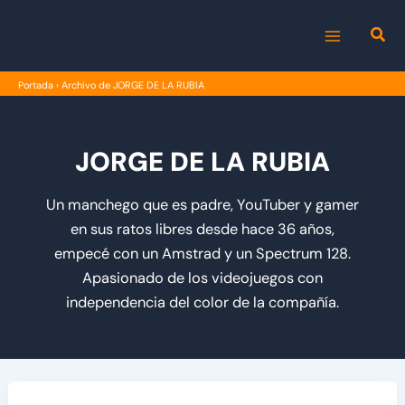
Ir
al
MAIN
contenido
Portada
›
Archivo de JORGE DE LA RUBIA
MENU
JORGE DE LA RUBIA
Un manchego que es padre, YouTuber y gamer
en sus ratos libres desde hace 36 años,
empecé con un Amstrad y un Spectrum 128.
Apasionado de los videojuegos con
independencia del color de la compañía.