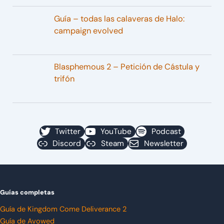
Guía – todas las calaveras de Halo:
campaign evolved
Blasphemous 2 – Petición de Cástula y
trifón
Twitter
YouTube
Podcast
Discord
Steam
Newsletter
Guías completas
Guía de Kingdom Come Deliverance 2
Guía de Avowed