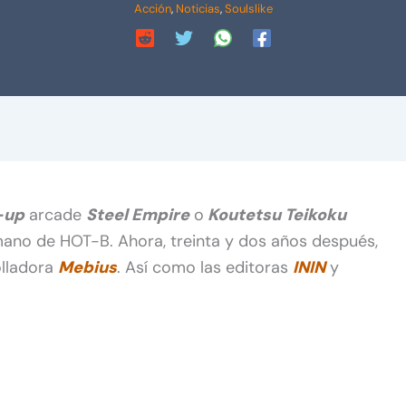
Acción
,
Noticias
,
Soulslike
-up
arcade
Steel Empire
o
Koutetsu Teikoku
mano de HOT-B. Ahora, treinta y dos años después,
olladora
Mebius
. Así como las editoras
ININ
y