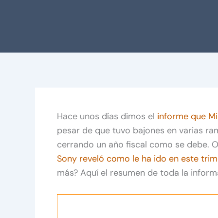
Hace unos días dimos el
informe que Mi
pesar de que tuvo bajones en varias ram
cerrando un año fiscal como se debe. Ob
Sony reveló como le ha ido en este trim
más? Aquí el resumen de toda la infor