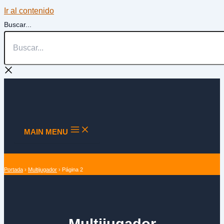
Ir al contenido
Buscar...
MAIN MENU
Portada
›
Multijugador
›
Página 2
Multijugador