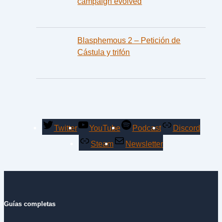
campaign evolved
Blasphemous 2 – Petición de
Cástula y trifón
Twitter
YouTube
Podcast
Discord
Steam
Newsletter
Guías completas