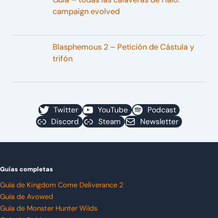
campaign evolved
Blasphemous 2 – Petición de Cástula y
trifón
Twitter
YouTube
Podcast
Discord
Steam
Newsletter
Guías completas
Guía de Kingdom Come Deliverance 2
Guía de Avowed
Guía de Monster Hunter Wilds