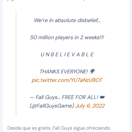
We’re in absolute disbelief…
50 million players in 2 weeks!!!
U N B E L I E V A B L E
THANKS EVERYONE! 🌍️
pic.twitter.com/YU7aNzUBOT
— Fall Guys… FREE FOR ALL! 👑
(@FallGuysGame)
July 6, 2022
Desde que es gratis, Fall Guys sigue ofreciendo