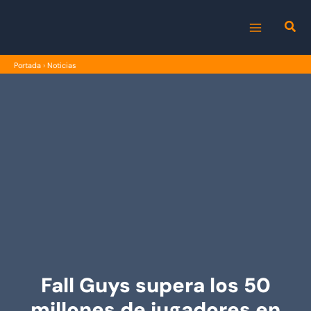
Ir
al
MAIN
contenido
Portada
›
Noticias
MENU
Fall Guys supera los 50
millones de jugadores en