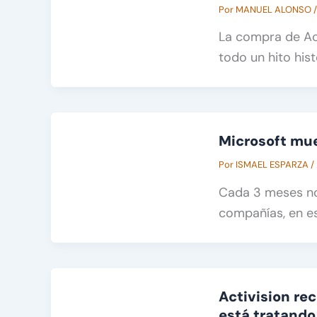
Por
MANUEL ALONSO
La compra de Act
todo un hito his
Microsoft mue
Por
ISMAEL ESPARZA
/
Cada 3 meses no
compañías, en e
Activision re
está tratando