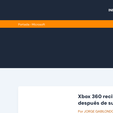
Ir
al
IN
contenido
Portada
›
Microsoft
Xbox 360 reci
después de s
Por
JORGE GABILOND