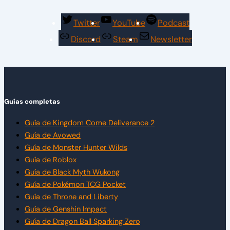
Twitter
YouTube
Podcast
Discord
Steam
Newsletter
Guías completas
Guía de Kingdom Come Deliverance 2
Guía de Avowed
Guía de Monster Hunter Wilds
Guía de Roblox
Guía de Black Myth Wukong
Guía de Pokémon TCG Pocket
Guía de Throne and Liberty
Guía de Genshin Impact
Guía de Dragon Ball Sparking Zero