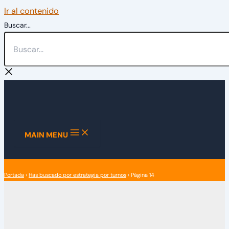
Ir al contenido
Buscar...
MAIN MENU
Portada
›
Has buscado por estrategia por turnos
›
Página 14