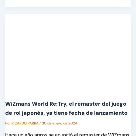
WiZmans World Re:Try, el remaster del juego
de rol japonés, ya tiene fecha de lanzamiento
Por
RICARDO PARRA
/
30 de enero de 2024
Hace un año aprox se anunció el remaster de WiZmans