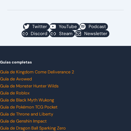
Twitter
YouTube
Podcast
Discord
Steam
Newsletter
Guías completas
Guía de Kingdom Come Deliverance 2
Guía de Avowed
Guía de Monster Hunter Wilds
Guía de Roblox
Guía de Black Myth Wukong
Guía de Pokémon TCG Pocket
Guía de Throne and Liberty
Guía de Genshin Impact
Guía de Dragon Ball Sparking Zero