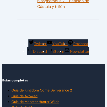
Blasphemous 2 – Petición de
Cástula y trifón
Twitter
YouTube
Podcast
Discord
Steam
Newsletter
Guías completas
Guía de Kingdom Come Deliverance 2
Guía de Avowed
Guía de Monster Hunter Wilds