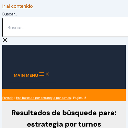
Ir al contenido
Buscar...
MAIN MENU
Portada
›
Has buscado por estrategia por turnos
›
Página 15
Resultados de búsqueda para:
estrategia por turnos