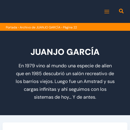
Ir
al
MAIN
contenido
Portada
›
Archivo de JUANJO GARCÍA
›
Página 22
MENU
JUANJO GARCÍA
En 1979 vino al mundo una especie de alíen
que en 1985 descubrió un salón recreativo de
los barrios viejos. Luego fue un Amstrad y sus
cargas infinitas y ahí seguimos con los
sistemas de hoy... Y de antes.