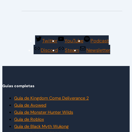
Twitter
YouTube
Podcast
Discord
Steam
Newsletter
Guías completas
Guía de Kingdom Come Deliverance 2
Guía de Avowed
Guía de Monster Hunter Wilds
Guía de Roblox
Guía de Black Myth Wukong