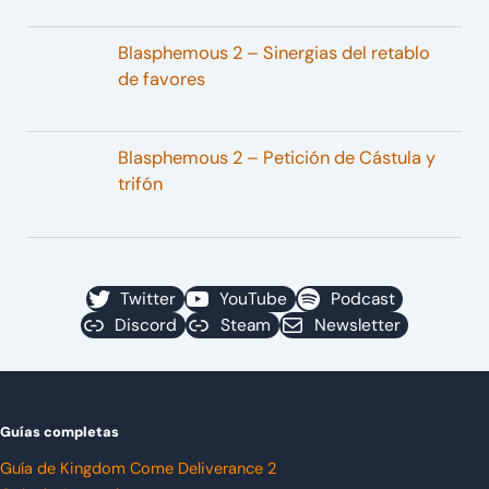
Blasphemous 2 – Sinergias del retablo
de favores
Blasphemous 2 – Petición de Cástula y
trifón
Twitter
YouTube
Podcast
Discord
Steam
Newsletter
Guías completas
Guía de Kingdom Come Deliverance 2