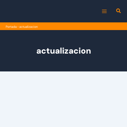
Ir
al
MAIN
contenido
Portada
›
actualizacion
MENU
actualizacion