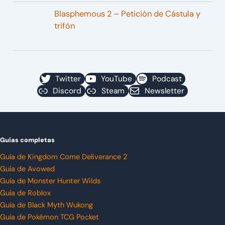
Blasphemous 2 – Petición de Cástula y
trifón
Twitter
YouTube
Podcast
Discord
Steam
Newsletter
Guías completas
Guía de Kingdom Come Deliverance 2
Guía de Avowed
Guía de Monster Hunter Wilds
Guía de Roblox
Guía de Black Myth Wukong
Guía de Pokémon TCG Pocket