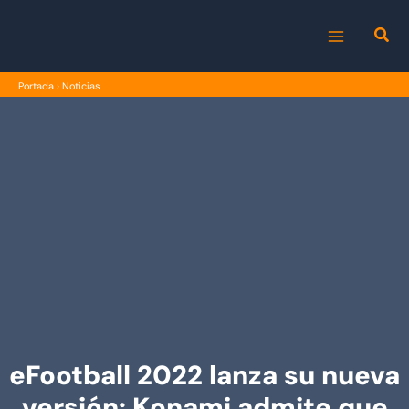
Ir
al
MAIN
contenido
Portada
›
Noticias
MENU
eFootball 2022 lanza su nueva
versión: Konami admite que