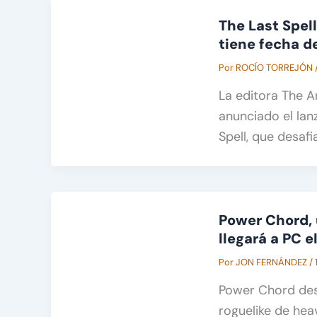
The Last Spell
tiene fecha d
Por
ROCÍO TORREJÓN
La editora The A
anunciado el lan
Spell, que desafi
Power Chord, 
llegará a PC e
Por
JON FERNÁNDEZ
/
Power Chord desa
roguelike de hea