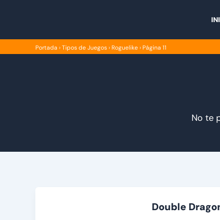
Ir
al
IN
contenido
Portada
›
Tipos de Juegos
›
Roguelike
›
Página 11
No te p
Double Dragon