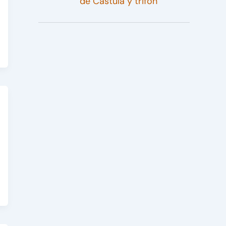
de Cástula y trifón