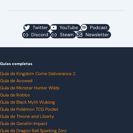
Twitter
YouTube
Podcast
Discord
Steam
Newsletter
Guías completas
Guía de Kingdom Come Deliverance 2
Guía de Avowed
Guía de Monster Hunter Wilds
Guía de Roblox
Guía de Black Myth Wukong
Guía de Pokémon TCG Pocket
Guía de Throne and Liberty
Guía de Genshin Impact
Guía de Dragon Ball Sparking Zero