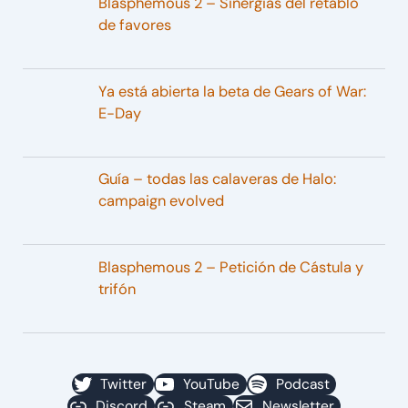
Blasphemous 2 – Sinergias del retablo
de favores
Ya está abierta la beta de Gears of War:
E-Day
Guía – todas las calaveras de Halo:
campaign evolved
Blasphemous 2 – Petición de Cástula y
trifón
Twitter
YouTube
Podcast
Discord
Steam
Newsletter