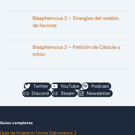
Blasphemous 2 – Sinergias del retablo
de favores
Blasphemous 2 – Petición de Cástula y
trifón
Twitter
YouTube
Podcast
Discord
Steam
Newsletter
Guías completas
Guía de Kingdom Come Deliverance 2