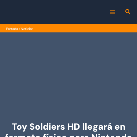
Ir
al
MAIN
contenido
Portada
›
Noticias
MENU
Toy Soldiers HD llegará en