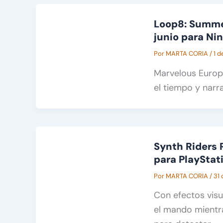
Loop8: Summer
junio para Ni
Por
MARTA CORIA
/
1 d
Marvelous Europ
el tiempo y narr
Synth Riders 
para PlayStat
Por
MARTA CORIA
/
31 
Con efectos visu
el mando mientras