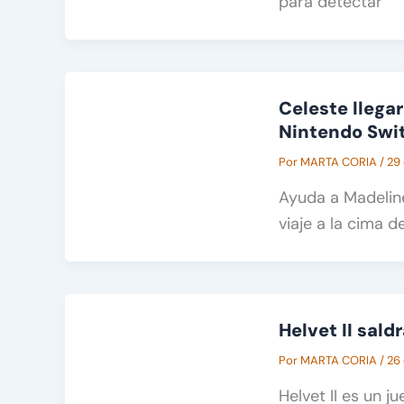
para detectar
Celeste llegar
Nintendo Swi
Por
MARTA CORIA
/
29
Ayuda a Madeline
viaje a la cima 
Helvet II sald
Por
MARTA CORIA
/
26
Helvet II es un j