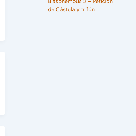
Blasphemous 2 – Petición
de Cástula y trifón