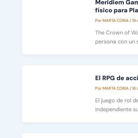
Meridiem Gam
físico para Pl
Por
MARTA CORIA
/
19 
The Crown of Wu
persona con un 
El RPG de acc
Por
MARTA CORIA
/
16 
El juego de rol 
independiente s