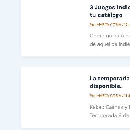
3 Juegos indi
tu catálogo
Por
MARTA CORIA
/
12 
Como no está de
de aquellos indi
La temporada 
disponible.
Por
MARTA CORIA
/
11 
Kakao Games y N
Temporada 8 de E