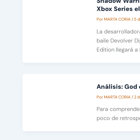
Shadow Warrior
Xbox Series el
Por
MARTA CORIA
/
5 d
La desarrollador
baile Devolver D
Edition llegará a
Análisis: God
Por
MARTA CORIA
/
2 d
Para comprender
poco de retrospe