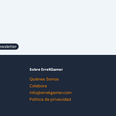
ewsletter
Sobre ErreKGamer
Quiénes Somos
Colabora
info@errekgamer.com
Política de privacidad