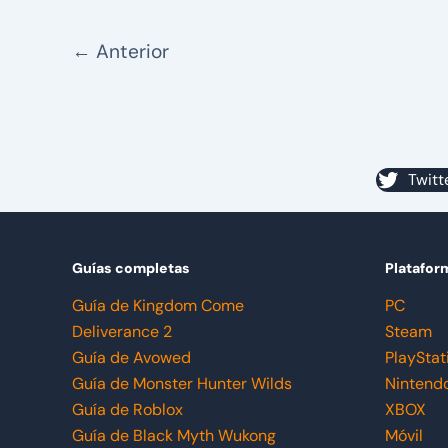
←
Anterior
Twitt
Guías completas
Platafor
Guía de Kingdom Come
PC
Deliverance 2
Steam
Guía de Avowed
PlayStat
Guía de Monster Hunter Wilds
Nintend
Guía de Roblox
XBOX
Guía de Black Myth Wukong
Móvil