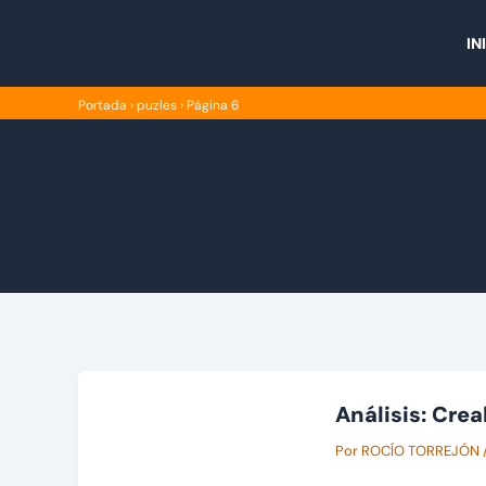
Ir
al
IN
contenido
Portada
›
puzles
›
Página 6
Análisis: Cre
Por
ROCÍO TORREJÓN