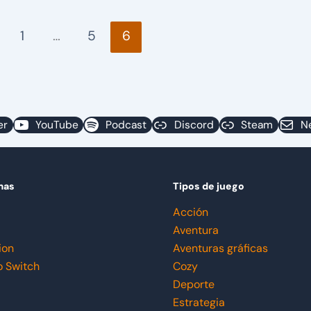
1
…
5
6
er
YouTube
Podcast
Discord
Steam
N
mas
Tipos de juego
Acción
Aventura
ion
Aventuras gráficas
o Switch
Cozy
Deporte
Estrategia