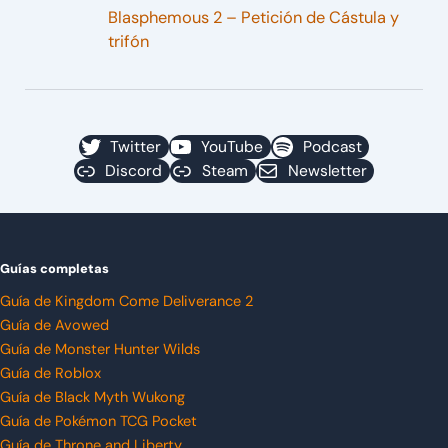
Blasphemous 2 – Petición de Cástula y
trifón
Twitter
YouTube
Podcast
Discord
Steam
Newsletter
Guías completas
Guía de Kingdom Come Deliverance 2
Guía de Avowed
Guía de Monster Hunter Wilds
Guía de Roblox
Guía de Black Myth Wukong
Guía de Pokémon TCG Pocket
Guía de Throne and Liberty