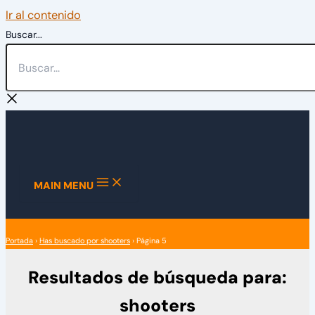
Ir al contenido
Buscar...
MAIN MENU
Portada
›
Has buscado por shooters
›
Página 5
Resultados de búsqueda para:
shooters