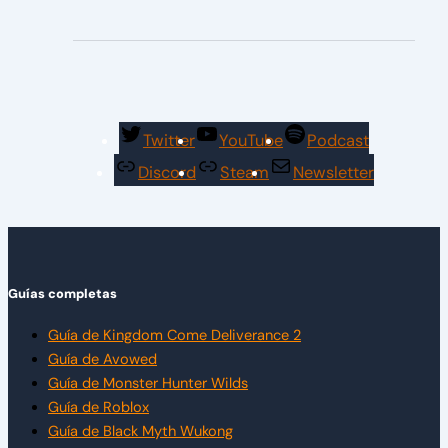
Twitter
YouTube
Podcast
Discord
Steam
Newsletter
Guías completas
Guía de Kingdom Come Deliverance 2
Guía de Avowed
Guía de Monster Hunter Wilds
Guía de Roblox
Guía de Black Myth Wukong