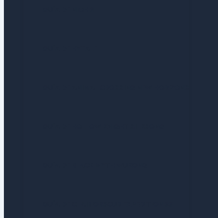
GUÍA DE NIOH 3
GUÍA DE HYTALE
GUÍA DE ANIMAL CROSSING NEW HORIZONS
GUÍA DE HOLLOW KNIGHT SILKSONG
GUÍA DE BLACK MYTH WUKONG
GUÍA DE CLAIR OBSCUR EXPEDITION 33