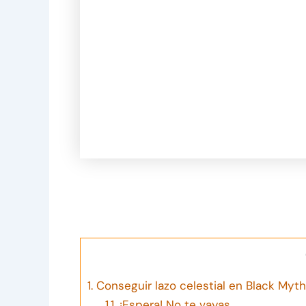
1.
Conseguir lazo celestial en Black My
1.1.
¡Espera! No te vayas