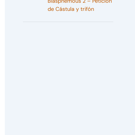
Blasphemous 2 – Petición
de Cástula y trifón