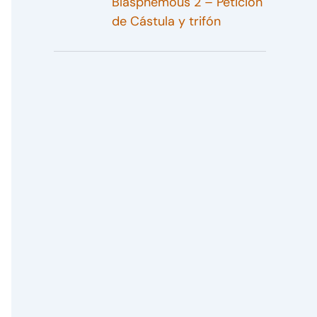
Blasphemous 2 – Petición
de Cástula y trifón