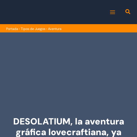
Ir
al
MAIN
contenido
Portada
›
Tipos de Juegos
›
Aventura
MENU
DESOLATIUM, la aventura
gráfica lovecraftiana, ya