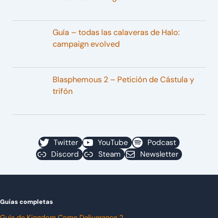
Guía – todas las calaveras de Halo:
campaign evolved
Blasphemous 2 – Petición de Cástula y
trifón
Twitter
YouTube
Podcast
Discord
Steam
Newsletter
Guías completas
Guía de Kingdom Come Deliverance 2