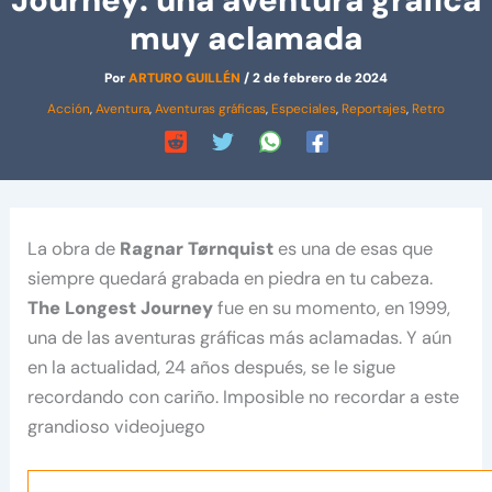
Journey: una aventura gráfica
muy aclamada
Por
ARTURO GUILLÉN
/
2 de febrero de 2024
Acción
,
Aventura
,
Aventuras gráficas
,
Especiales
,
Reportajes
,
Retro
La obra de
Ragnar Tørnquist
es una de esas que
siempre quedará grabada en piedra en tu cabeza.
The Longest Journey
fue en su momento, en 1999,
una de las aventuras gráficas más aclamadas. Y aún
en la actualidad, 24 años después, se le sigue
recordando con cariño. Imposible no recordar a este
grandioso videojuego