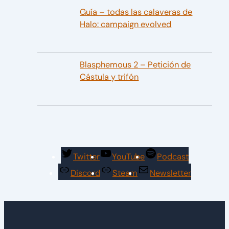
Guía – todas las calaveras de
Halo: campaign evolved
Blasphemous 2 – Petición de
Cástula y trifón
Twitter
YouTube
Podcast
Discord
Steam
Newsletter