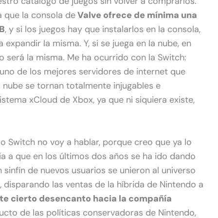
stro catálogo de juegos sin volver a comprarlos.
a que la consola de
Valve ofrece de mínima una
B
, y si los juegos hay que instalarlos en la consola,
expandir la misma. Y, si se juega en la nube, en
o será la misma. Me ha ocurrido con la Switch:
 uno de los mejores servidores de internet que
a nube se tornan totalmente injugables e
sistema xCloud de Xbox, ya que ni siquiera existe,
o Switch no voy a hablar, porque creo que ya lo
ia a que en los últimos dos años se ha ido dando
 sinfín de nuevos usuarios se unieron al universo
 disparando las ventas de la híbrida de Nintendo a
ste cierto desencanto hacia la compañía
cto de las políticas conservadoras de Nintendo,