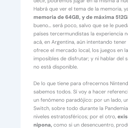
decir, podremos jugar en la misma a nue
Habrá que ver el tema de la memoria, y
memoria de 64GB, y de máxima 512G
bueno… será poco, salvo que se le pueda 
países tercermundistas la experiencia n
acá, en Argentina, aún intentando tener
ofrece el mercado local, los juegos en l
imposibles de disfrutar; y ni hablar del 
no está disponible.
De lo que tiene para ofrecernos Nintend
sabemos todos. Sí voy a hacer referenc
un fenómeno paradójico: por un lado, un
Switch, sobre todo durante la Pandemia,
niveles estratosféricos; por el otro,
exi
nipona,
como si un desencuentro, produ