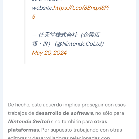
website.
https://t.co/8BnqxlSPi
5
— 任天堂株式会社（企業広
報・IR） (@NintendoCoLtd)
May 20, 2024
De hecho, este acuerdo implica proseguir con esos
trabajos de
desarrollo de
software
, no sólo para
Nintendo Switch
sino también para
otras
plataformas
. Por supuesto trabajando con otras
editoras y desarrolladoras relacionadas con