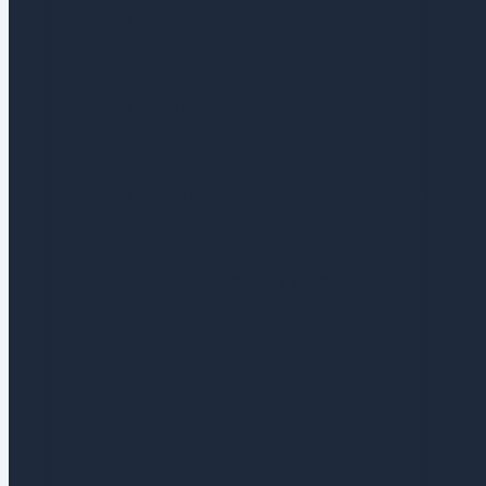
GUÍA DE NIOH 3
GUÍA DE HYTALE
GUÍA DE ANIMAL CROSSING NEW HORIZONS
GUÍA DE HOLLOW KNIGHT SILKSONG
GUÍA DE BLACK MYTH WUKONG
GUÍA DE CLAIR OBSCUR EXPEDITION 33