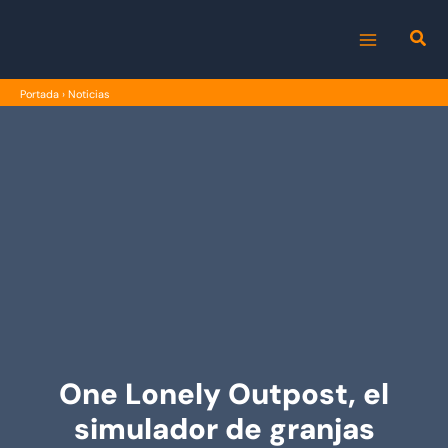
Ir
al
MAIN
contenido
Portada
›
Noticias
MENU
One Lonely Outpost, el
simulador de granjas