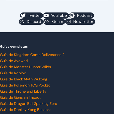
Twitter
YouTube
Podcast
Discord
Steam
Newsletter
Guías completas
Guía de Kingdom Come Deliverance 2
Guía de Avowed
Guía de Monster Hunter Wilds
Guía de Roblox
Guía de Black Myth Wukong
Guía de Pokémon TCG Pocket
Guía de Throne and Liberty
Guía de Genshin Impact
Guía de Dragon Ball Sparking Zero
Guía de Donkey Kong Bananza