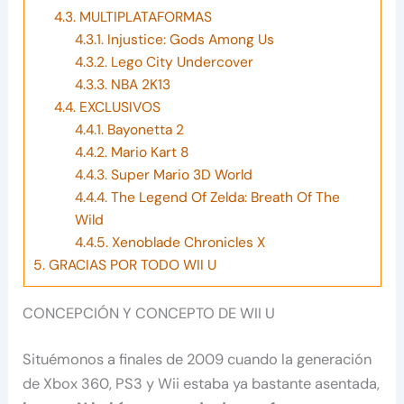
4.3.
MULTIPLATAFORMAS
4.3.1.
Injustice: Gods Among Us
4.3.2.
Lego City Undercover
4.3.3.
NBA 2K13
4.4.
EXCLUSIVOS
4.4.1.
Bayonetta 2
4.4.2.
Mario Kart 8
4.4.3.
Super Mario 3D World
4.4.4.
The Legend Of Zelda: Breath Of The
Wild
4.4.5.
Xenoblade Chronicles X
5.
GRACIAS POR TODO WII U
CONCEPCIÓN Y CONCEPTO DE WII U
Situémonos a finales de 2009 cuando la generación
de Xbox 360, PS3 y Wii estaba ya bastante asentada,